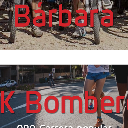
Bárbara
0K Bomber