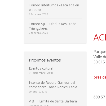
Torneo Interturnos «Escalada en
bloque»
9 febrero, 2020
Torneo SJD Futbol 7 Resultado
Triangulares
7 febrero, 2020
AC
Parque
Valle d
Próximos eventos
50.015
Eventos cultural
31 diciembre, 2018
presid
Intento de Record Guiness del
compañero David Robles Tapia
20 enero, 2019
689 57
V BTT Ermita de Santa Bárbara
24 febrero, 2019