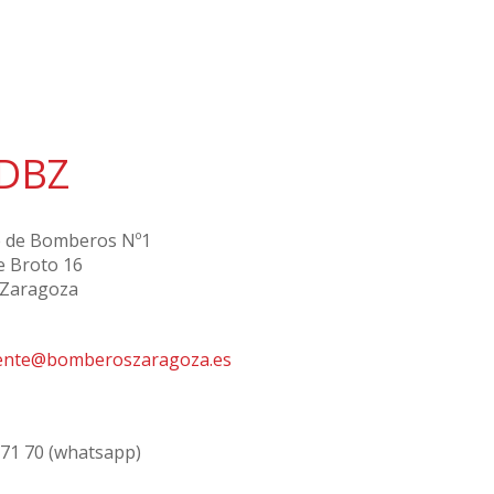
DBZ
 de Bomberos Nº1
e Broto 16
 Zaragoza
ente@bomberoszaragoza.es
 71 70 (whatsapp)