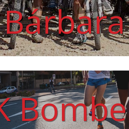
Bárbara
K Bombe