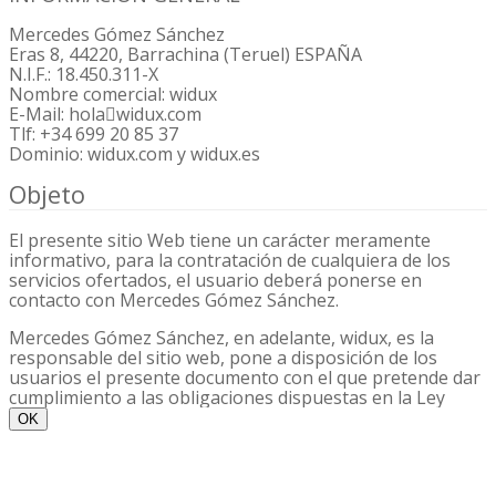
En función de su finalidad:
Mercedes Gómez Sánchez
Eras 8, 44220, Barrachina (Teruel) ESPAÑA
Cookies técnicas y/o de personalización. Son
N.I.F.: 18.450.311-X
aquéllas que sirven para mejorar el servicio,
Nombre comercial: widux
localizar incidencias, reconocer al usuario, etc.
E-Mail: hola
widux.com
Cookies de análisis y/o de publicidad. Son aquéllas
Tlf: +34 699 20 85 37
que sirven para analizar información sobre la
Dominio: widux.com y widux.es
navegación y ofrecer publicidad, sea genérica o
personalizada.
Objeto
¿Para qué sirve una cookie?
El presente sitio Web tiene un carácter meramente
informativo, para la contratación de cualquiera de los
Las cookies se utilizan para poder ofrecerle servicios
servicios ofertados, el usuario deberá ponerse en
personalizados, para analizar el funcionamiento del
contacto con Mercedes Gómez Sánchez.
sistema, reconocerle cuando accede como usuario,
localizar incidencias y problemas que puedan surgir y
Mercedes Gómez Sánchez, en adelante, widux, es la
solventarlos en el menor plazo posible, así como analizar
responsable del sitio web, pone a disposición de los
y medir el uso y actividad de la página web.
usuarios el presente documento con el que pretende dar
cumplimiento a las obligaciones dispuestas en la Ley
¿Se necesita mi consentimiento para
34/2002, de Servicios de la Sociedad de la Información y
OK
implantar una cookie?
del Comercio Electrónico (LSSI-CE), así como informar a
todos los usuarios del sitio web respecto a cuáles son las
No se precisa el consentimiento para la instalación de
condiciones de uso del sitio web.