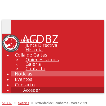
Toggle
navigation
ACDBZ
La Cultural
Junta Directiva
Historia
Colla de Gaitas
Quienes somos
Galeria
Contacto
Noticias
Eventos
Contacto
Acceder
ACDBZ
Noticias
Festividad de Bomberos – Marzo 2019