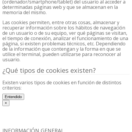
(ordenador/smartphone/tablet) del usuario al acceder a
determinadas páginas web y que se almacenan en la
memoria del mismo.
Las cookies permiten, entre otras cosas, almacenar y
recuperar información sobre los hábitos de navegación
de un usuario o de su equipo, ver qué páginas se visitan,
el tiempo de conexión, analizar el funcionamiento de una
página, si existen problemas técnicos, etc. Dependiendo
de la información que contengan y la forma en que se
utilice el terminal, pueden utilizarse para reconocer al
usuario.
¿Qué tipos de cookies existen?
Existen varios tipos de cookies en función de distintos
criterios:
En función de la titularidad:
Entendido
×
Cookies propias. Son las que pertenecen a la web de
Aviso legal
widux.
Cookies de terceros. Son aquellas cuya titularidad es
de un tercero, distinto de widux, que será quien
trate la información recabada.
INFORMACIÓN GENERAL