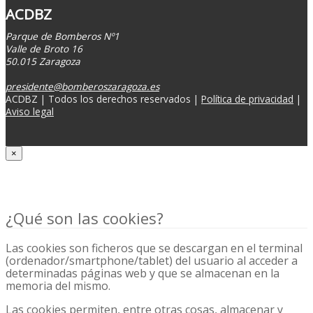
ACDBZ
Parque de Bomberos Nº1
Valle de Broto 16
50.015 Zaragoza
presidente@bomberoszaragoza.es
ACDBZ | Todos los derechos reservados |
Política de privacidad
|
Aviso legal
×
Politica de cookies
¿Qué son las cookies?
Las cookies son ficheros que se descargan en el terminal
(ordenador/smartphone/tablet) del usuario al acceder a
determinadas páginas web y que se almacenan en la
memoria del mismo.
Las cookies permiten, entre otras cosas, almacenar y