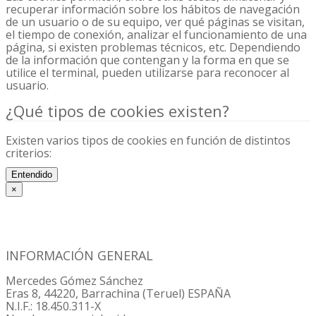
recuperar información sobre los hábitos de navegación
de un usuario o de su equipo, ver qué páginas se visitan,
el tiempo de conexión, analizar el funcionamiento de una
página, si existen problemas técnicos, etc. Dependiendo
de la información que contengan y la forma en que se
utilice el terminal, pueden utilizarse para reconocer al
usuario.
¿Qué tipos de cookies existen?
Existen varios tipos de cookies en función de distintos
criterios:
En función de la titularidad:
Entendido
×
Cookies propias. Son las que pertenecen a la web de
Aviso legal
widux.
Cookies de terceros. Son aquellas cuya titularidad es
de un tercero, distinto de widux, que será quien
trate la información recabada.
INFORMACIÓN GENERAL
En función de su finalidad:
Mercedes Gómez Sánchez
Eras 8, 44220, Barrachina (Teruel) ESPAÑA
Cookies técnicas y/o de personalización. Son
N.I.F.: 18.450.311-X
aquéllas que sirven para mejorar el servicio,