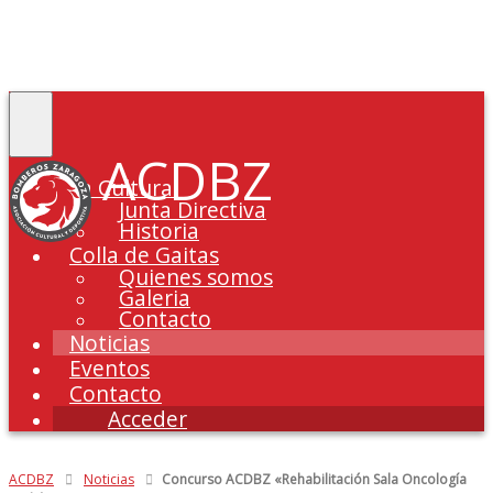
Toggle
navigation
ACDBZ
La Cultural
Junta Directiva
Historia
Colla de Gaitas
Quienes somos
Galeria
Contacto
Noticias
Eventos
Contacto
Acceder
ACDBZ
Noticias
Concurso ACDBZ «Rehabilitación Sala Oncología