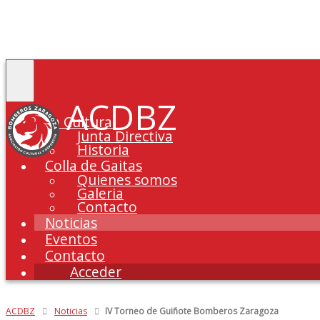
Toggle
navigation
ACDBZ
La Cultural
Junta Directiva
Historia
Colla de Gaitas
Quienes somos
Galeria
Contacto
Noticias
Eventos
Contacto
Acceder
ACDBZ
Noticias
IV Torneo de Guiñote Bomberos Zaragoza