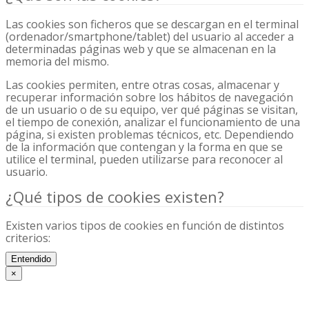
Las cookies son ficheros que se descargan en el terminal
(ordenador/smartphone/tablet) del usuario al acceder a
determinadas páginas web y que se almacenan en la
memoria del mismo.
Las cookies permiten, entre otras cosas, almacenar y
recuperar información sobre los hábitos de navegación
de un usuario o de su equipo, ver qué páginas se visitan,
el tiempo de conexión, analizar el funcionamiento de una
página, si existen problemas técnicos, etc. Dependiendo
de la información que contengan y la forma en que se
utilice el terminal, pueden utilizarse para reconocer al
usuario.
¿Qué tipos de cookies existen?
Existen varios tipos de cookies en función de distintos
criterios:
En función de la titularidad:
Entendido
×
Cookies propias. Son las que pertenecen a la web de
Aviso legal
widux.