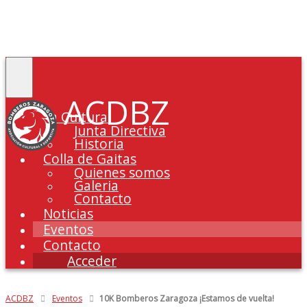
Toggle
navigation
ACDBZ
La Cultural
Junta Directiva
Historia
Colla de Gaitas
Quienes somos
Galeria
Contacto
Noticias
Eventos
Contacto
Acceder
ACDBZ
Eventos
10K Bomberos Zaragoza ¡Estamos de vuelta!