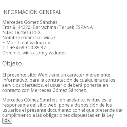
Cookies de terceros. Son aquellas cuya titularidad es
de un tercero, distinto de widux, que será quien
trate la información recabada.
INFORMACIÓN GENERAL
En función de su finalidad:
Mercedes Gómez Sánchez
Eras 8, 44220, Barrachina (Teruel) ESPAÑA
Cookies técnicas y/o de personalización. Son
N.I.F.: 18.450.311-X
aquéllas que sirven para mejorar el servicio,
Nombre comercial: widux
localizar incidencias, reconocer al usuario, etc.
E-Mail: hola
widux.com
Cookies de análisis y/o de publicidad. Son aquéllas
Tlf: +34 699 20 85 37
que sirven para analizar información sobre la
Dominio: widux.com y widux.es
navegación y ofrecer publicidad, sea genérica o
personalizada.
Objeto
¿Para qué sirve una cookie?
El presente sitio Web tiene un carácter meramente
informativo, para la contratación de cualquiera de los
Las cookies se utilizan para poder ofrecerle servicios
servicios ofertados, el usuario deberá ponerse en
personalizados, para analizar el funcionamiento del
contacto con Mercedes Gómez Sánchez.
sistema, reconocerle cuando accede como usuario,
localizar incidencias y problemas que puedan surgir y
Mercedes Gómez Sánchez, en adelante, widux, es la
solventarlos en el menor plazo posible, así como analizar
responsable del sitio web, pone a disposición de los
y medir el uso y actividad de la página web.
usuarios el presente documento con el que pretende dar
cumplimiento a las obligaciones dispuestas en la Ley
¿Se necesita mi consentimiento para
34/2002, de Servicios de la Sociedad de la Información y
OK
implantar una cookie?
del Comercio Electrónico (LSSI-CE), así como informar a